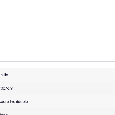
ejilla
70x7cm
Acero Inoxidable
Lineal