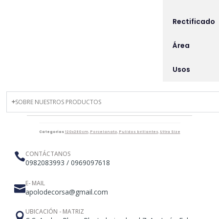
Rectificado
Área
Usos
SOBRE NUESTROS PRODUCTOS
Categorías
120x280cm
,
Porcelanato
,
Pulidos brillantes
,
Ultra Size
CONTÁCTANOS
0982083993 / 0969097618
E- MAIL
apolodecorsa@gmail.com
UBICACIÓN - MATRIZ