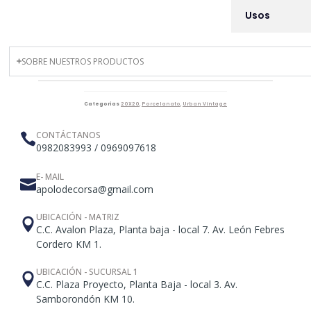
Usos
SOBRE NUESTROS PRODUCTOS
Categorías
20X20
,
Porcelanato
,
Urban Vintage
CONTÁCTANOS
0982083993 / 0969097618
E- MAIL
apolodecorsa@gmail.com
UBICACIÓN - MATRIZ
C.C. Avalon Plaza, Planta baja - local 7. Av. León Febres
Cordero KM 1.
UBICACIÓN - SUCURSAL 1
C.C. Plaza Proyecto, Planta Baja - local 3. Av.
Samborondón KM 10.