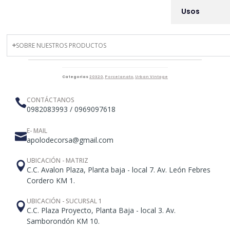
Usos
SOBRE NUESTROS PRODUCTOS
Categorías
20X20
,
Porcelanato
,
Urban Vintage
CONTÁCTANOS
0982083993 / 0969097618
E- MAIL
apolodecorsa@gmail.com
UBICACIÓN - MATRIZ
C.C. Avalon Plaza, Planta baja - local 7. Av. León Febres
Cordero KM 1.
UBICACIÓN - SUCURSAL 1
C.C. Plaza Proyecto, Planta Baja - local 3. Av.
Samborondón KM 10.