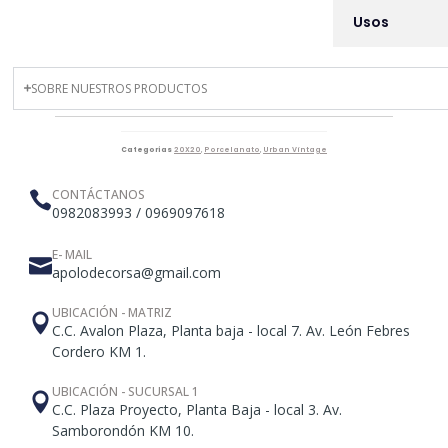
Usos
SOBRE NUESTROS PRODUCTOS
Categorías
20X20
,
Porcelanato
,
Urban Vintage
CONTÁCTANOS
0982083993 / 0969097618
E- MAIL
apolodecorsa@gmail.com
UBICACIÓN - MATRIZ
C.C. Avalon Plaza, Planta baja - local 7. Av. León Febres
Cordero KM 1.
UBICACIÓN - SUCURSAL 1
C.C. Plaza Proyecto, Planta Baja - local 3. Av.
Samborondón KM 10.