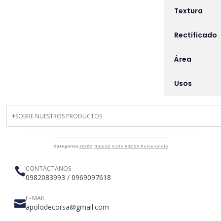
Textura
Rectificado
Área
Usos
SOBRE NUESTROS PRODUCTOS
Categorías
30x60
,
Natural mate 60x120
,
Porcelanato
CONTÁCTANOS
0982083993 / 0969097618
E- MAIL
apolodecorsa@gmail.com