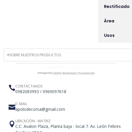
Rectificado
Área
Usos
SOBRE NUESTROS PRODUCTOS
Categorías
20x120
,
Maderados
,
Porcelanato
CONTÁCTANOS
0982083993 / 0969097618
E- MAIL
apolodecorsa@gmail.com
UBICACIÓN - MATRIZ
C.C. Avalon Plaza, Planta baja - local 7. Av. León Febres