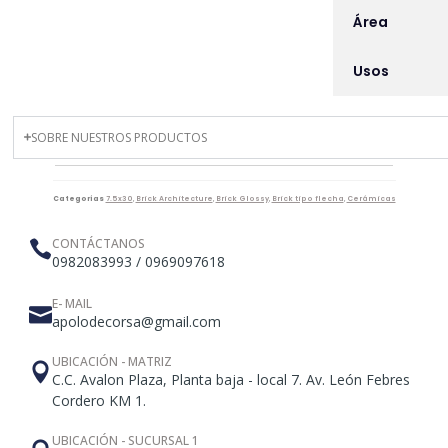
Área
Usos
SOBRE NUESTROS PRODUCTOS
Categorías
7.5x30
,
Brick Architecture
,
Brick Glossy
,
Brick tipo flecha
,
Cerámicas
CONTÁCTANOS
0982083993 / 0969097618
E- MAIL
apolodecorsa@gmail.com
UBICACIÓN - MATRIZ
C.C. Avalon Plaza, Planta baja - local 7. Av. León Febres
Cordero KM 1.
UBICACIÓN - SUCURSAL 1