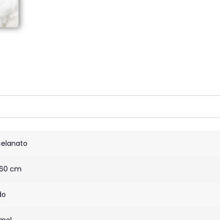
celanato
60 cm
do
mol