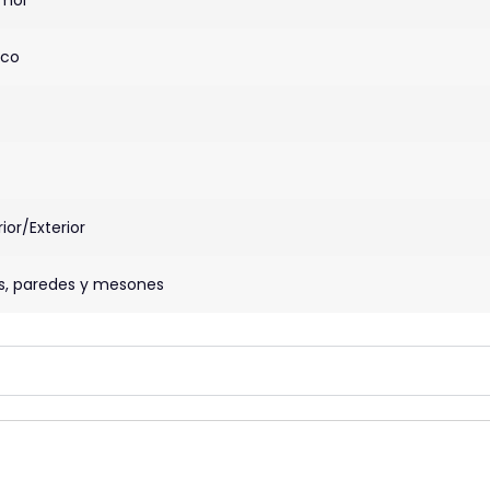
nco
rior/Exterior
os, paredes y mesones