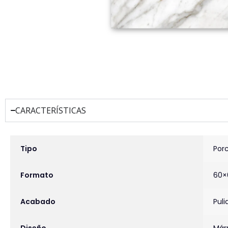
CARACTERÍSTICAS
INFORMACIÓN ADICIONAL
Tipo
Por
Formato
60×
Acabado
Puli
Diseño
Már