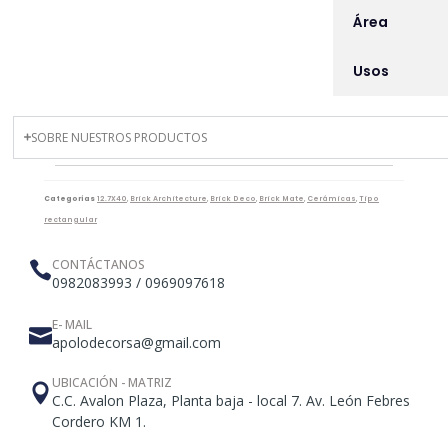
Área
Usos
SOBRE NUESTROS PRODUCTOS
Categorías
12.7X40
,
Brick Architecture
,
Brick Deco
,
Brick Mate
,
Cerámicas
,
Tipo
rectangular
CONTÁCTANOS
0982083993 / 0969097618
E- MAIL
apolodecorsa@gmail.com
UBICACIÓN - MATRIZ
C.C. Avalon Plaza, Planta baja - local 7. Av. León Febres
Cordero KM 1.