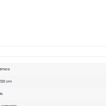
ámica
×120 cm
do
o cemento