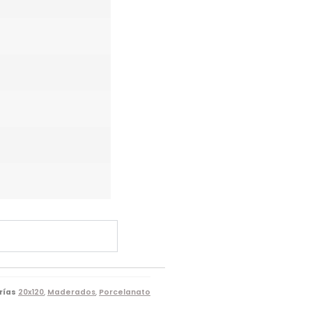
rías
20x120
,
Maderados
,
Porcelanato