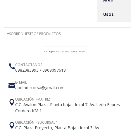
Área
Usos
SOBRE NUESTROS PRODUCTOS
Categorías
122X290
,
Paneles PVC
CONTÁCTANOS
0982083993 / 0969097618
E- MAIL
apolodecorsa@gmail.com
UBICACIÓN - MATRIZ
C.C. Avalon Plaza, Planta baja - local 7. Av. León Febres
Cordero KM 1.
UBICACIÓN - SUCURSAL 1
C.C. Plaza Proyecto, Planta Baja - local 3. Av.