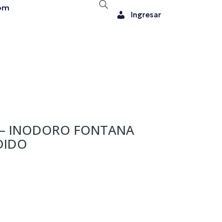
om
Ingresar
 – INODORO FONTANA
DIDO