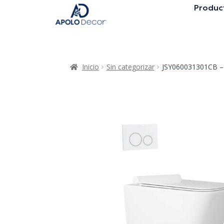
Produc
Inicio
Sin categorizar
JSY060031301CB