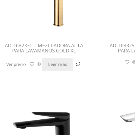
AD-168233C – MEZCLADORA ALTA
AD-168325
PARA LAVAMANOS GOLD XL
PARA 
Ver precio
Leer más