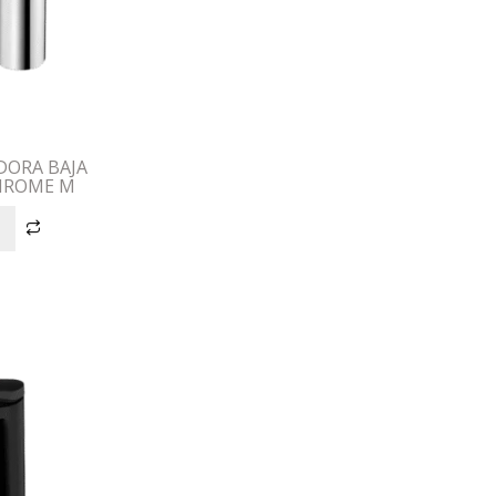
DORA BAJA
HROME M