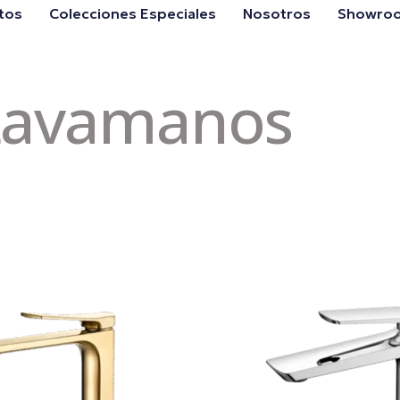
tos
Colecciones Especiales
Nosotros
Showro
 Lavamanos